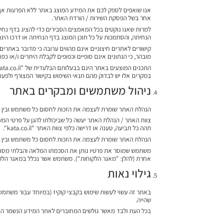
אנו שואפים לספק לכם את המידע המוצג באתר ללא הפרעות אך יתכנ
אחר בשל הפסקת השירות / הורדת האתר.
למרות שאנו נוקטים בכל המאמצים הסבירים כדי להציג בדף נחיתה ז
הנחיתה, והסתמכות על כל תוכן המוצג בדף הנחיתה או דרכו ה
קישורים לאתרים חיצוניים אינם מהווים ערובה כי מדובר באתר
מובהר, כי הנתונים אינם סופיים וכפופים לקבלת היתרים ו/או כפופ
במקרים אלו יש לבדוק מהם תנאי השימוש בקישור המצורף ולפעול ע
ניהול משתמשים ומבקרים באתר
הנהלת האתר שומרת לעצמה את הזכות לחסום כל משתמש ובין אם על ידי חסימת כתובת הIP של המחשב שלו, כתובת הMACID של המחשב שלו או אפילו בהת
צוות האתר / הנהלת האתר יעשה כל שביכולתו להגן על פרטי המ
תהה כל תביעה, טענה או דרישה כלפי צוות האתר "kata.co.il".
הנהלת האתר שומרת לעצמה את הזכות לחסום כל משתמש ובין אם על ידי חסימת כתובת הIP של המחשב שלו, כתובת הMACID של המחשב שלו או אפילו בהת
משתמש שמוסר את פרטיו נותן את הסכמתו המלאה והבלתי מסויגת 
אחרת (להלן: "מאגר הלקוחות"). משתמש אשר נכלל במאגר הלקוחות, רשאי לפנות בכתב באמצעות דוא"ל: co.il
גילוי נאות
באתר זה עשוי לעשות שימוש בקבצי קוקיז (במיוחד עבור משתמשים 
שהייה.
בכל העת ולבד מאשר גולשים המחוברים לאתר המידע הנשמר הוא א