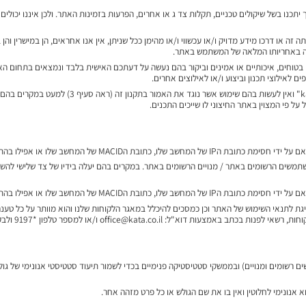
ו בשל שיקולים טכניים, תקלות צד ג או אחרים, הפרעות בזמינות האתר. ולכן איננו יכולים להת
ה או דרכו מידע מדויק ו/או עכשווי ו/או מהימן ככל שניתן, אין אנו אחראים, הן במישרין והן ב
ינה באחריותו המלאה של המשתמש באתר.
ים בטוחים, איכותיים או אמינים וביקור בהם נעשה על דעתכם האישית בלבד ונמצאים בתחום
ים לאילוצי תכנון וביצוע ו/או לאילוצים אחרים.
התכנים המוצעים באתר הינם בבעלותם הבלעדית של ".il
ל פי המצוין באתר החיצוני לו שייכים התכנים.
אם למדינת המוצא ללא צורך לספק תירוץ אשר מקובל על הגולש.
שתמשים הרשומים באתר / מנויים הרשומים באתר. במקרים בהם יעלה בידיו של צד שלישי להש
אם למדינת המוצא ללא צורך לספק תירוץ אשר מקובל על הגולש.
לתנאי השימוש של האתר וכן כמסכים להיכלל במאגר הלקוחות שלנו והוא מוותר על כל טענה ו/
office@kata. ו/או למספר טלפון *9197 ולבקש להוציאו ממאגר הלקוחות.
רשומים ומנויים) ובממשקי סטטיסטיקה פנימיים בכדי לשמור תיעוד סטטיסטי אנונימי של גולשי
נונימי לחלוטין ואין בו את שם הגולש או כל פרט מזהה אחר.