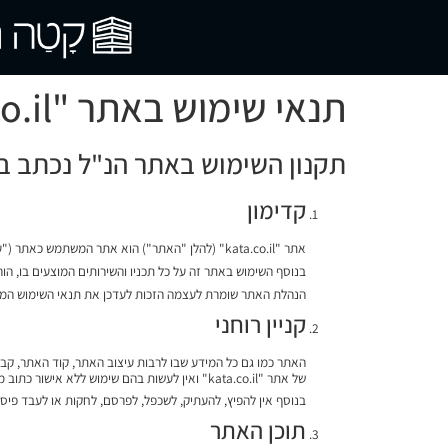
לתוכן
תנאי שימוש באתר "kata.co.il"
תקנון השימוש באתר הנ"ל נכתב בל
קדימון
אתר "kata.co.il" (להלן "האתר") הוא אתר המשתמש כאתר ("עמוד נחיתה") ייצוגי עבור "kata.co.il" והנך מוזמן לקחת בו חלק בכפוף להסכמתך לתנאי השימוש אשר יפורטו להלן
בנוסף השימוש באתר זה על כל תכניו והשירותים המוצעים בו, הו
הנהלת האתר שומרת לעצמה הזכות לעדכן את תנאי השימוש המוצג
קניין רוחני
האתר כמו גם כל המידע שבו לרבות עיצוב האתר, קוד האתר, קבצי
של אתר "kata.co.il" ואין לעשות בהם שימוש ללא אישור כתוב מראש מאתר "kata.co.il".
בנוסף אין להפיץ, להעתיק, לשכפל, לפרסם, לחקות או לעבד פיסו
תוכן האתר